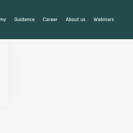
emy
Guidance
Career
About us
Webinars