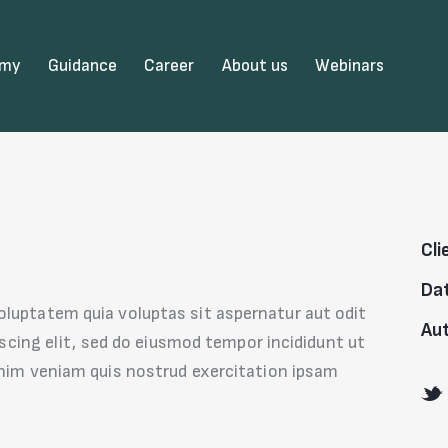
emy
Guidance
Career
About us
Webinars
Cli
Da
luptatem quia voluptas sit aspernatur aut odit
Au
piscing elit, sed do eiusmod tempor incididunt ut
inim veniam quis nostrud exercitation ipsam